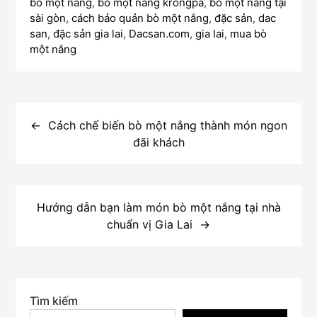
bò một nắng
,
bò một nắng krongpa
,
bò một nắng tại
sài gòn
,
cách bảo quản bò một nắng
,
đặc sản
,
dac
san
,
đặc sản gia lai
,
Dacsan.com
,
gia lai
,
mua bò
một nắng
Điều
hướng
Cách chế biến bò một nắng thành món ngon
đãi khách
bài
viết
Hướng dẫn bạn làm món bò một nắng tại nhà
chuẩn vị Gia Lai
Tìm kiếm