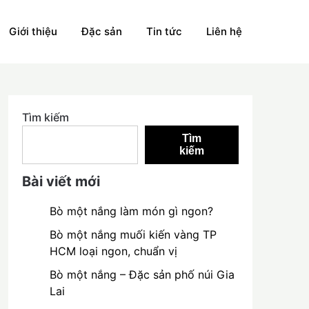
Giới thiệu
Đặc sản
Tin tức
Liên hệ
Tìm kiếm
Tìm
kiếm
Bài viết mới
Bò một nắng làm món gì ngon?
Bò một nắng muối kiến vàng TP
HCM loại ngon, chuẩn vị
Bò một nắng – Đặc sản phố núi Gia
Lai