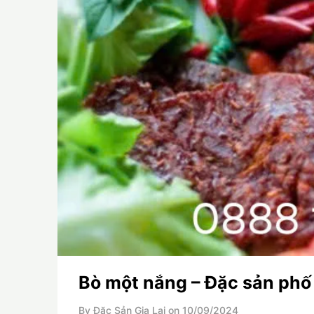
Bò một nắng – Đặc sản phố 
By Đặc Sản Gia Lai on
10/09/2024