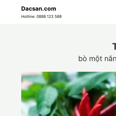
Skip
Dacsan.com
to
content
Hotline: 0888 123 588
bò một nắ